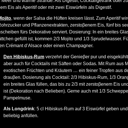
es Meer und warme Strände. Als Digestif, Cocktailgetränk oder 
m Eis als Aperitif oder mit zwei Eiswürfeln als Digestif.
Mojito
, wenn der Salsa die Hüften kreisen lässt. Zum Aperitif wi
 Rohrzucker und Pflanzenextrakten, zerstoβenem Eis, fünf bis s
scheiben fürs Dekorative serviert. Dosierung: In ein breites Gla
ttchen gefüllt ist, kommen 2/3 Mojito und 1/3 Sprudelwasser. F
dlen Crémant d’Alsace oder einen Champagner.
Den Hibiskus-Rum
verzehrt der Genieβer pur und eisgekühl
aber auch für Cocktails mit Säften oder Sodas. Mit Rum aus M
exotischen Früchten und Kräutern … ein feiner Tropfen aus de
drauβen. Dosierung als Cocktail: 2/3 Hibiskus-Rum, 1/3 Oran
ein breites Glas füllen, das bis zu 2/3 mit zerstoβenem Eis un
ist (Dekoration nach Belieben). Gerne auch mit 1/3 Schwep
Pampelmuse.
Als Longdrink
: 5 cl Hibiskus-Rum auf 3 Eiswürfel geben und 
beliebig anfüllen.