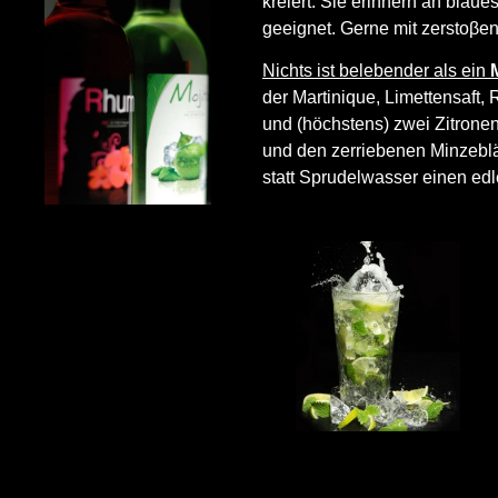
kreiert. Sie erinnern an blau
geeignet. Gerne mit zerstoβene
Nichts ist belebender als ein
der Martinique, Limettensaft,
und (höchstens) zwei Zitronen
und den zerriebenen Minzeblä
statt Sprudelwasser einen e